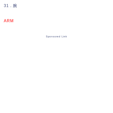
31．腕
ARM
Sponsored Link