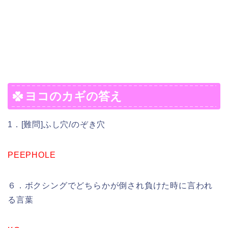
ヨコのカギの答え
1．[難問]ふし穴/のぞき穴
PEEPHOLE
６．ボクシングでどちらかが倒され負けた時に言われ
る言葉