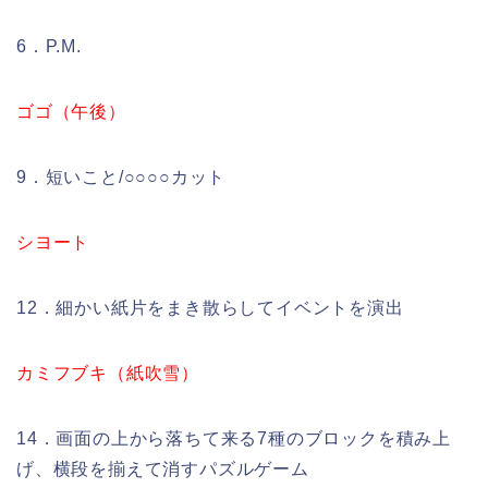
6．P.M.
ゴゴ（午後）
9．短いこと/○○○○カット
シヨート
12．細かい紙片をまき散らしてイベントを演出
カミフブキ（紙吹雪）
14．画面の上から落ちて来る7種のブロックを積み上
げ、横段を揃えて消すパズルゲーム