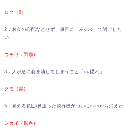
ロク（6）
2．お金の心配などせず、優雅に「左○○○」で過ごした
い
ウチワ（団扇）
3．人が急に姿を消してしまうこと「○○隠れ」
クモ（雲）
5．見える範囲/見送った飛行機がついに○○○から消えた
シカイ（視界）