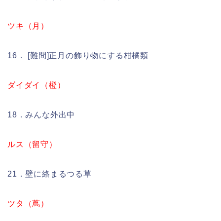
ツキ（月）
16． [難問]正月の飾り物にする柑橘類
ダイダイ（橙）
18．みんな外出中
ルス（留守）
21．壁に絡まるつる草
ツタ（蔦）