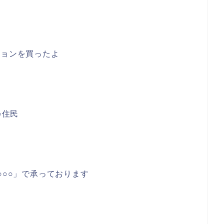
ションを買ったよ
○住民
○○○」で承っております