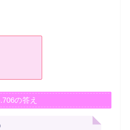
.706の答え
）