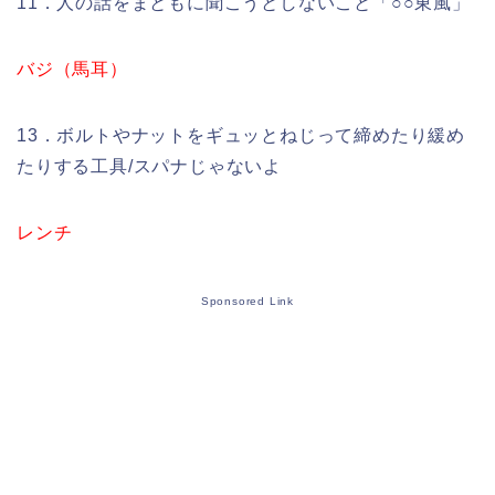
11．人の話をまともに聞こうとしないこと「○○東風」
バジ（馬耳）
13．ボルトやナットをギュッとねじって締めたり緩め
たりする工具/スパナじゃないよ
レンチ
Sponsored Link