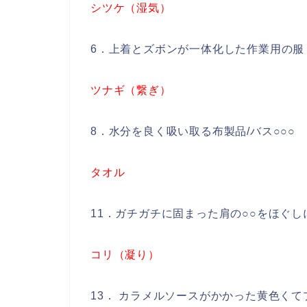
シツケ（湿気）
6．上着とズボンが一体化した作業用の服
ツナギ（繋ぎ）
8．水分を良く吸い取る布製品/バス○○○
タオル
11．ガチガチに固まった肩の○○をほぐ
コリ（凝り）
13． カラメルソースがかかった黄色く