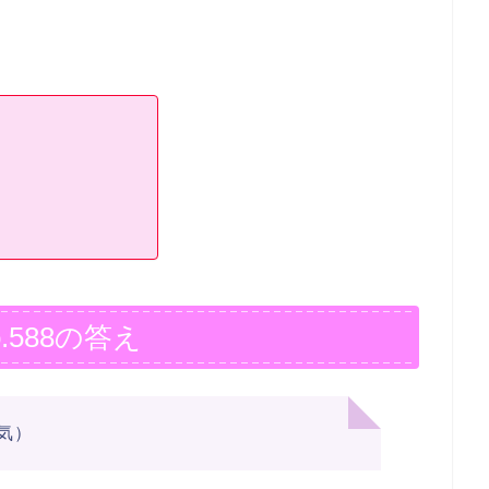
.588の答え
気）