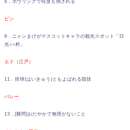
8．ボウリングで何度も倒される
ピン
9．ニャンまげがマスコットキャラの観光スポット「日
光○○村」
エド（江戸）
11．排球(はいきゅう)ともよばれる競技
バレー
13．[難問]おだやかで無理がないこと