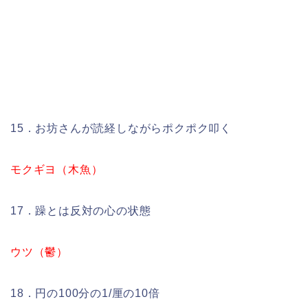
15．お坊さんが読経しながらポクポク叩く
モクギヨ（木魚）
17．躁とは反対の心の状態
ウツ（鬱）
18．円の100分の1/厘の10倍