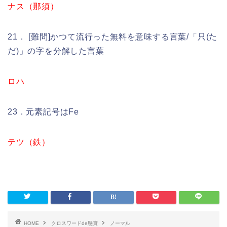
ナス（那須）
21． [難問]かつて流行った無料を意味する言葉/「只(た
だ)」の字を分解した言葉
ロハ
23．元素記号はFe
テツ（鉄）
HOME
クロスワードde懸賞
ノーマル