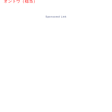
オントウ（穏当）
Sponsored Link