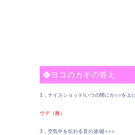
ヨコのカギの答え
1．ナイスショット!いつの間にか○○を上げ
ウデ（腕）
3．空気中を伝わる音の波/超○○○