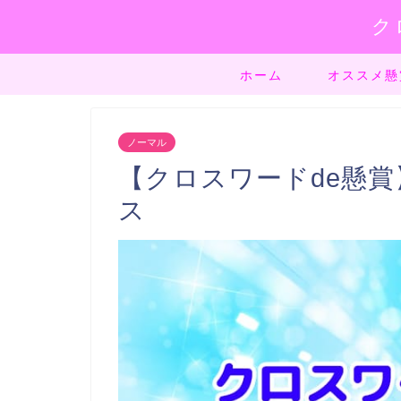
ク
ホーム
オススメ懸
ノーマル
【クロスワードde懸賞】
ス