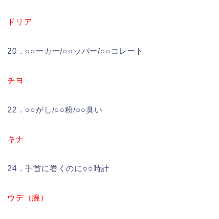
ドリア
20．○○ーカー/○○ッパー/○○コレート
チヨ
22．○○がし/○○粉/○○臭い
キナ
24．手首に巻くのに○○時計
ウデ（腕）