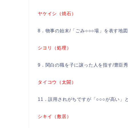
ヤケイシ（焼石）
8．物事の始末/「ごみ○○○場」を表す地
シヨリ（処理）
9．関白の職を子に譲った人を指す/豊臣
タイコウ（太閤）
11．誤用されがちですが「○○○が高い
シキイ（敷居）