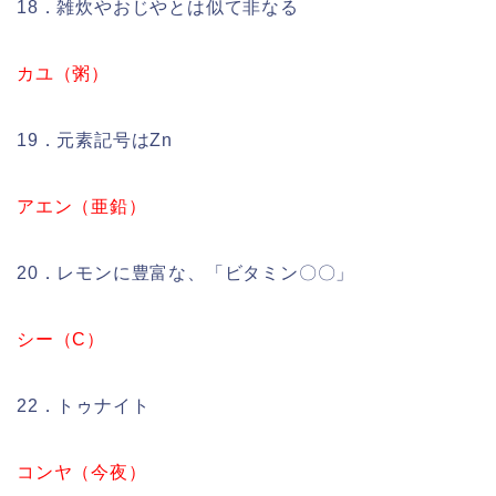
18．雑炊やおじやとは似て非なる
カユ（粥）
19．元素記号はZn
アエン（亜鉛）
20．レモンに豊富な、「ビタミン〇〇」
シー（C）
22．トゥナイト
コンヤ（今夜）