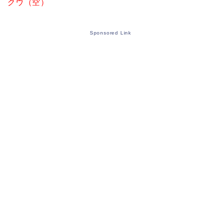
クウ（空）
Sponsored Link