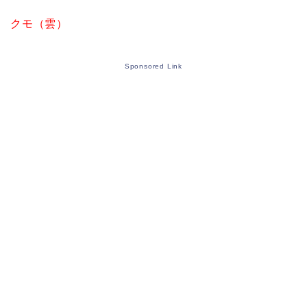
クモ（雲）
Sponsored Link