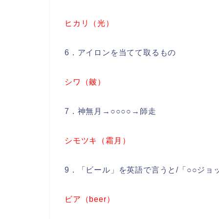
ヒカリ（光）
6．アイロンを当てて取るもの
シワ（皴）
7．神無月→○○○○→師走
シモツキ（霜月）
9．「ビール」を英語で言うと/「○○ジョ
ビア（beer）