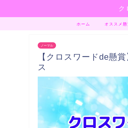
ク
ホーム
オススメ懸
ノーマル
【クロスワードde懸賞】
ス