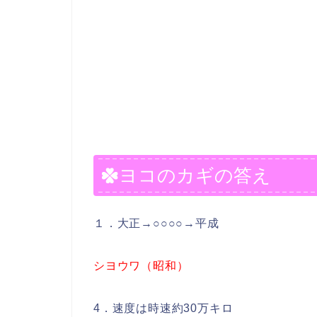
ヨコのカギの答え
１．大正→○○○○→平成
シヨウワ（昭和）
4．速度は時速約30万キロ