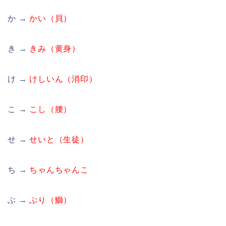
か →
かい（貝）
き →
きみ（黄身）
け →
けしいん（消印）
こ →
こし（腰）
せ →
せいと（生徒）
ち →
ちゃんちゃんこ
ぶ →
ぶり（鰤）