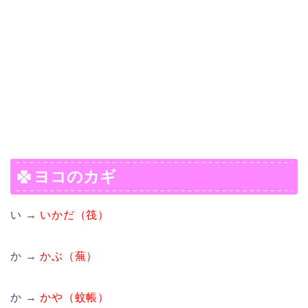
ヨコのカギ
い →
いかだ（筏）
か →
かぶ（蕪）
か →
かや（蚊帳）