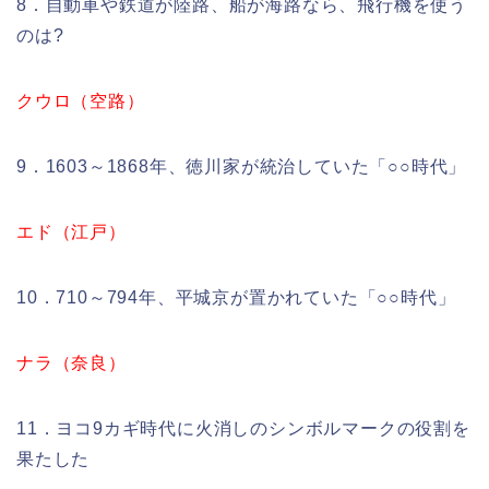
8．自動車や鉄道が陸路、船が海路なら、飛行機を使う
のは?
クウロ（空路）
9．1603～1868年、徳川家が統治していた「○○時代」
エド（江戸）
10．710～794年、平城京が置かれていた「○○時代」
ナラ（奈良）
11．ヨコ9カギ時代に火消しのシンボルマークの役割を
果たした