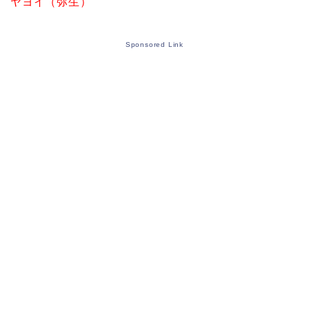
ヤヨイ（弥生）
Sponsored Link