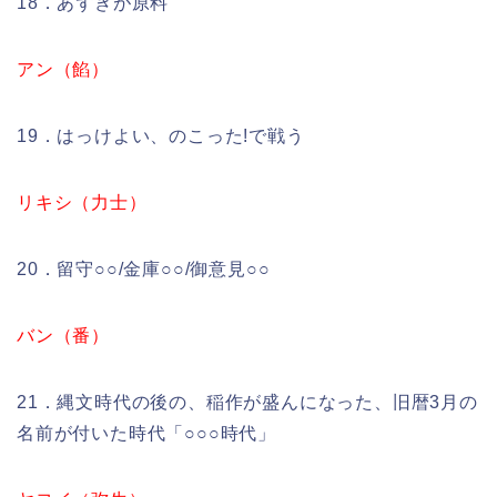
18．あずきが原料
アン（餡）
19．はっけよい、のこった!で戦う
リキシ（力士）
20．留守○○/金庫○○/御意見○○
バン（番）
21．縄文時代の後の、稲作が盛んになった、旧暦3月の
名前が付いた時代「○○○時代」