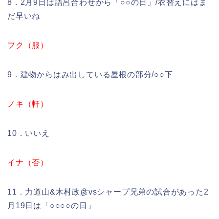
8．2月9日は語呂合わせから「○○の日」/衣替えにはま
だ早いね
フク（服）
9．建物からはみ出している屋根の部分/○○下
ノキ（軒）
10．いいえ
イナ（否）
11．力道山&木村政彦vsシャープ兄弟の試合があった2
月19日は「○○○○の日」