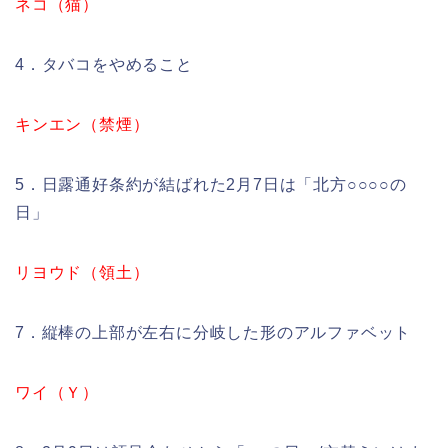
ネコ（猫）
4．タバコをやめること
キンエン（禁煙）
5．日露通好条約が結ばれた2月7日は「北方○○○○の
日」
リヨウド（領土）
7．縦棒の上部が左右に分岐した形のアルファベット
ワイ（Ｙ）