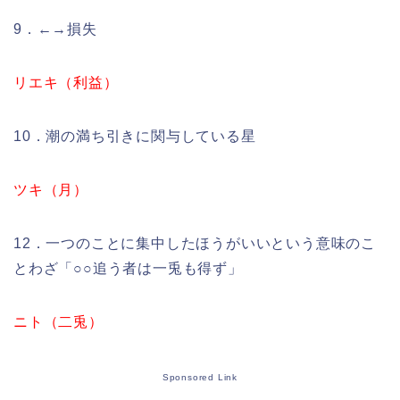
9．←→損失
リエキ（利益）
10．潮の満ち引きに関与している星
ツキ（月）
12．一つのことに集中したほうがいいという意味のこ
とわざ「○○追う者は一兎も得ず」
ニト（二兎）
Sponsored Link