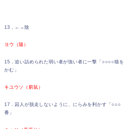
13．←→陰
ヨウ（陽）
15．追い詰められた弱い者が強い者に一撃「○○○○猫を
かむ」
キユウソ（窮鼠）
17．囚人が脱走しないように、にらみを利かす「○○○
番」