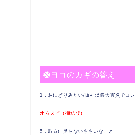
ヨコのカギの答え
1．おにぎりみたい/阪神淡路大震災でコレ
オムスビ（御結び）
5．取るに足らないささいなこと