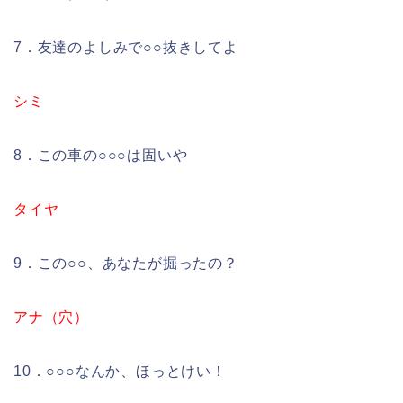
7．友達のよしみで○○抜きしてよ
シミ
8．この車の○○○は固いや
タイヤ
9．この○○、あなたが掘ったの？
アナ（穴）
10．○○○なんか、ほっとけい！