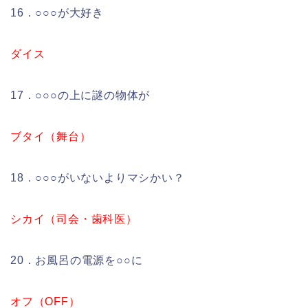
16．○○○が大好き
ダイス
17．○○○の上に謎の物体が
ブタイ（舞台）
18．○○○がいないよりマシかい？
シカイ（司会・歯科医）
20．お風呂の電源を○○に
オフ（OFF）