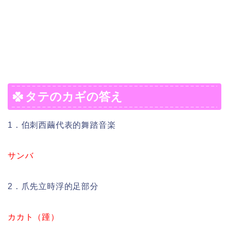
タテのカギの答え
1．伯刺西繭代表的舞踏音楽
サンバ
2．爪先立時浮的足部分
カカト（踵）