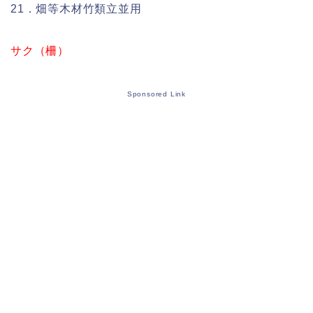
21．畑等木材竹類立並用
サク（柵）
Sponsored Link