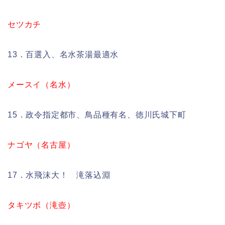
セツカチ
13．百選入、名水茶湯最適水
メースイ（名水）
15．政令指定都市、鳥品種有名、徳川氏城下町
ナゴヤ（名古屋）
17．水飛沫大！ 滝落込淵
タキツボ（滝壺）