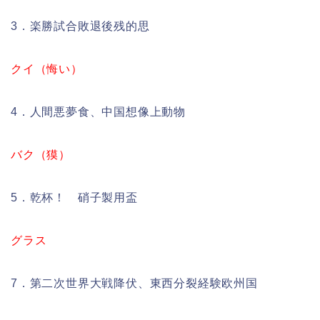
3．楽勝試合敗退後残的思
クイ（悔い）
4．人間悪夢食、中国想像上動物
バク（獏）
5．乾杯！ 硝子製用盃
グラス
7．第二次世界大戦降伏、東西分裂経験欧州国