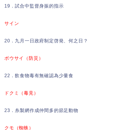
19．試合中監督身振的指示
サイン
20．九月一日政府制定啓発、何之日？
ボウサイ（防災）
22．飲食物毒有無確認為少量食
ドクミ（毒見）
23．糸製網作成仲間多的節足動物
クモ（蜘蛛）