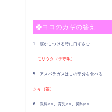
ヨコのカギの答え
1．寝かしつける時に口ずさむ
コモリウタ（子守唄）
5．アスパラガスはこの部分を食べる
クキ（茎）
6．教科○○、育児○○、契約○○