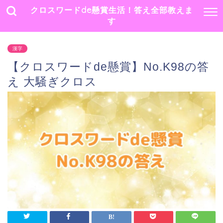
クロスワードde懸賞生活！答え全部教えま
す
漢字
【クロスワードde懸賞】No.K98の答
え 大騒ぎクロス