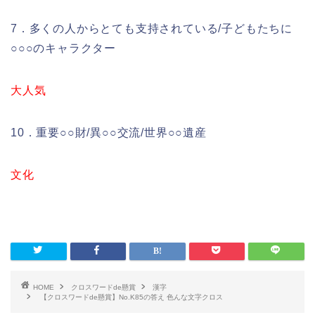
7．多くの人からとても支持されている/子どもたちに
○○○のキャラクター
大人気
10．重要○○財/異○○交流/世界○○遺産
文化
HOME
クロスワードde懸賞
漢字
【クロスワードde懸賞】No.K85の答え 色んな文字クロス