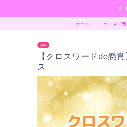
ク
ホーム
オススメ懸
漢字
【クロスワードde懸賞】
ス