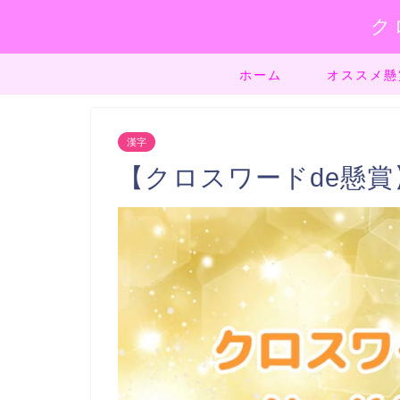
ク
ホーム
オススメ懸
漢字
【クロスワードde懸賞】