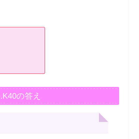
.K40の答え