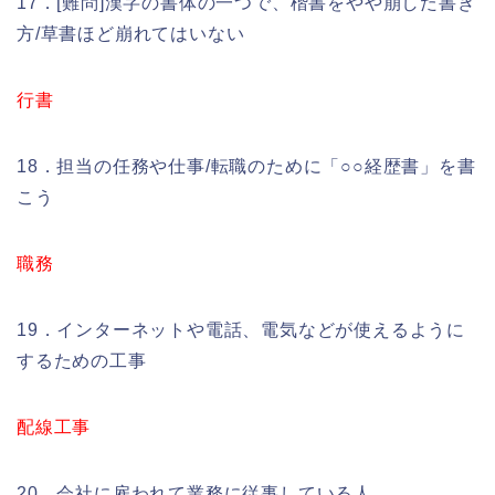
17．[難問]漢字の書体の一つで、楷書をやや崩した書き
方/草書ほど崩れてはいない
行書
18．担当の任務や仕事/転職のために「○○経歴書」を書
こう
職務
19．インターネットや電話、電気などが使えるように
するための工事
配線工事
20．会社に雇われて業務に従事している人