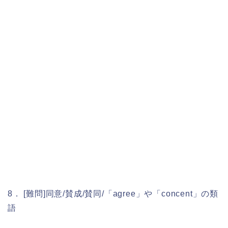
8． [難問]同意/賛成/賛同/「agree」や「concent」の類
語