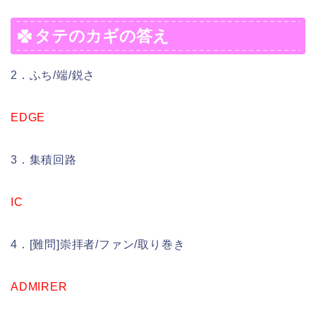
タテのカギの答え
2．ふち/端/鋭さ
EDGE
3．集積回路
IC
4．[難問]崇拝者/ファン/取り巻き
ADMIRER