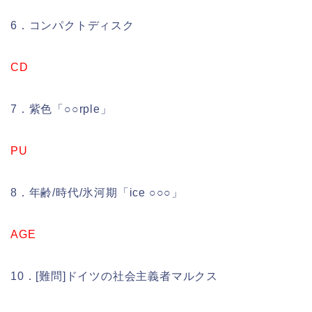
6．コンパクトディスク
CD
7．紫色「○○rple」
PU
8．年齢/時代/氷河期「ice ○○○」
AGE
10．[難問]ドイツの社会主義者マルクス