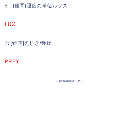
5．[難問]照度の単位ルクス
LUX
7: [難問]えじき/獲物
PREY
Sponsored Link