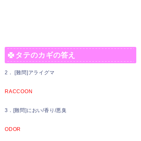
タテのカギの答え
2． [難問]アライグマ
RACCOON
3．[難問]におい/香り/悪臭
ODOR