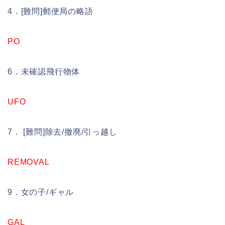
4．[難問]郵便局の略語
PO
6．未確認飛行物体
UFO
7． [難問]除去/撤廃/引っ越し
REMOVAL
9．女の子/ギャル
GAL