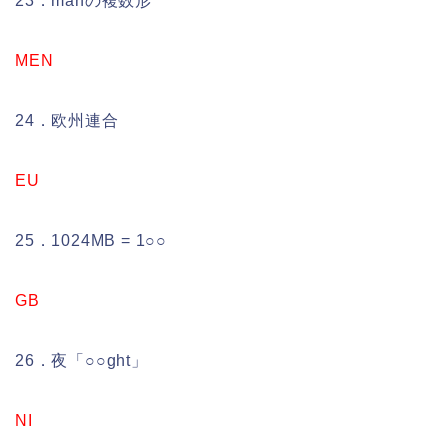
23．manの複数形
MEN
24．欧州連合
EU
25．1024MB = 1○○
GB
26．夜「○○ght」
NI