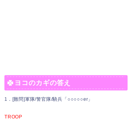
ヨコのカギの答え
1．[難問]軍隊/警官隊/騎兵「○○○○○er」
TROOP