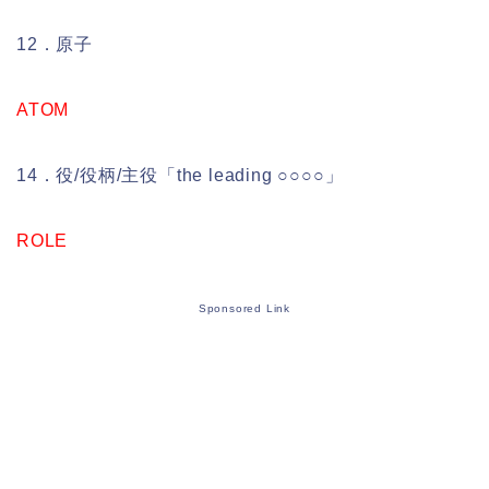
12．原子
ATOM
14．役/役柄/主役「the leading ○○○○」
ROLE
Sponsored Link