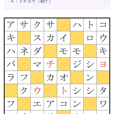
Ａ：トチヨウ（都庁）