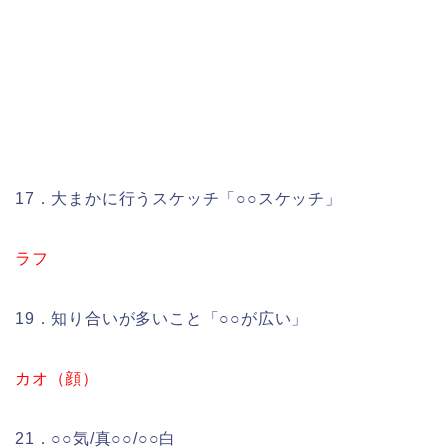
17．大まかに行うスケッチ「○○スケッチ」
ラフ
19．知り合いが多いこと「○○が広い」
カオ（顔）
21．○○気/真○○/○○白