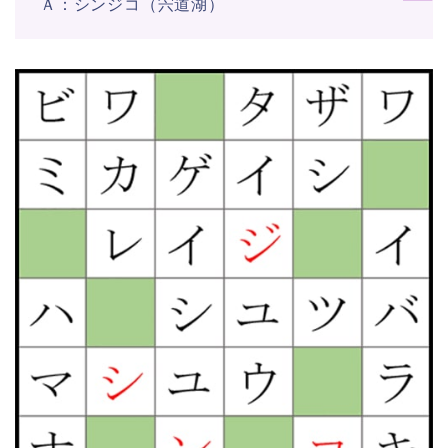
Ａ：シンジコ（宍道湖）