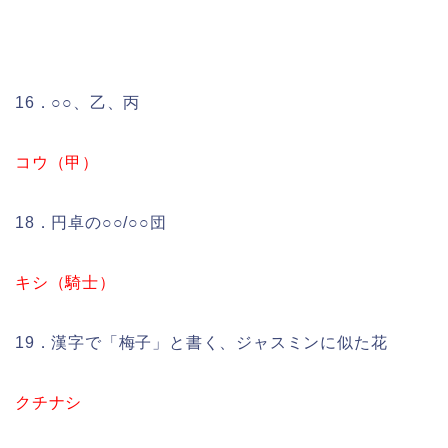
16．○○、乙、丙
コウ（甲）
18．円卓の○○/○○団
キシ（騎士）
19．漢字で「梅子」と書く、ジャスミンに似た花
クチナシ