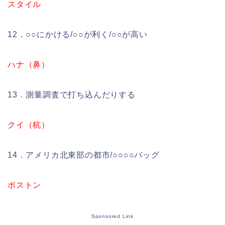
スタイル
12．○○にかける/○○が利く/○○が高い
ハナ（鼻）
13．測量調査で打ち込んだりする
クイ（杭）
14．アメリカ北東部の都市/○○○○バッグ
ボストン
Sponsored Link