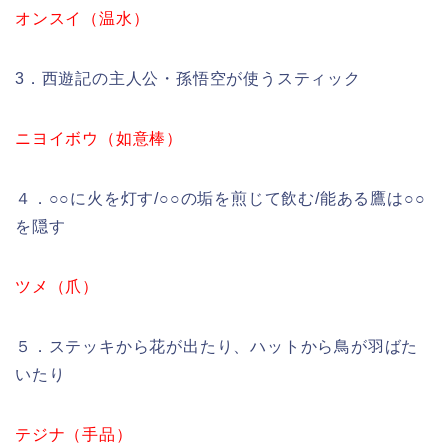
オンスイ（温水）
3．西遊記の主人公・孫悟空が使うスティック
ニヨイボウ（如意棒）
４．○○に火を灯す/○○の垢を煎じて飲む/能ある鷹は○○
を隠す
ツメ（爪）
５．ステッキから花が出たり、ハットから鳥が羽ばた
いたり
テジナ（手品）