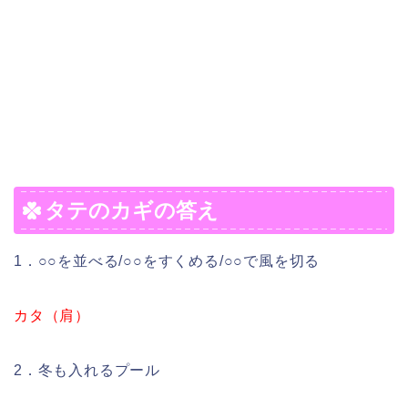
タテのカギの答え
1．○○を並べる/○○をすくめる/○○で風を切る
カタ（肩）
2．冬も入れるプール