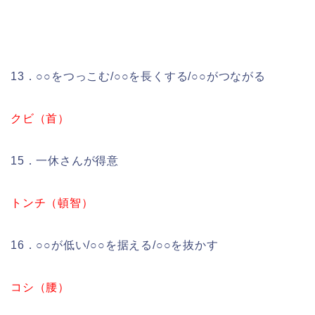
13．○○をつっこむ/○○を長くする/○○がつながる
クビ（首）
15．一休さんが得意
トンチ（頓智）
16．○○が低い/○○を据える/○○を抜かす
コシ（腰）