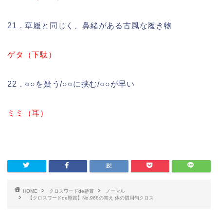
21．草履と同じく、鼻緒がある古風な履き物
ゲタ（下駄）
22．○○を疑う/○○に挟む/○○が早い
ミミ（耳）
HOME
クロスワードde懸賞
ノーマル
【クロスワードde懸賞】No.968の答え 体の慣用句クロス