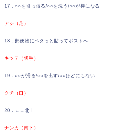
17．○○を引っ張る/○○を洗う/○○が棒になる
アシ（足）
18．郵便物にペタっと貼ってポストへ
キツテ（切手）
19．○○が滑る/○○を出す/○○ほどにもない
クチ（口）
20．←→北上
ナンカ（南下）