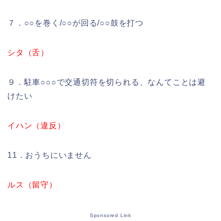
７．○○を巻く/○○が回る/○○鼓を打つ
シタ（舌）
９．駐車○○○で交通切符を切られる、なんてことは避
けたい
イハン（違反）
11．おうちにいません
ルス（留守）
Sponsored Link