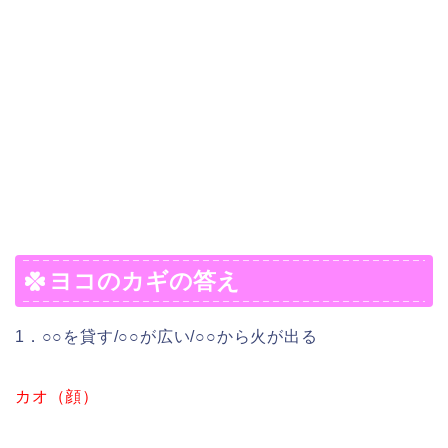
ヨコのカギの答え
1．○○を貸す/○○が広い/○○から火が出る
カオ（顔）