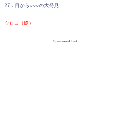
27．目から○○○の大発見
ウロコ（鱗）
Sponsored Link