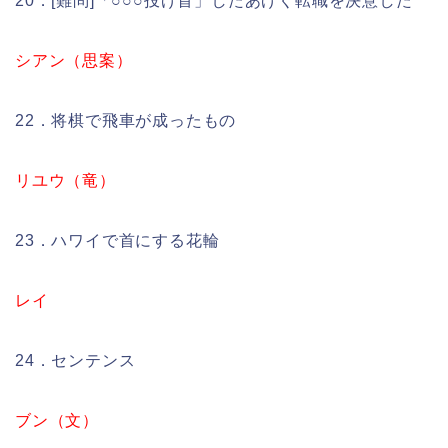
20．[難問]「○○○投げ首」したあげく転職を決意した
シアン（思案）
22．将棋で飛車が成ったもの
リユウ（竜）
23．ハワイで首にする花輪
レイ
24．センテンス
ブン（文）