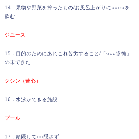
14．果物や野菜を搾ったもの/お風呂上がりに○○○○を
飲む
ジユース
15．目的のためにあれこれ苦労すること/「○○○惨憺」
の末できた
クシン（苦心）
16．水泳ができる施設
プール
17．頭隠して○○隠さず