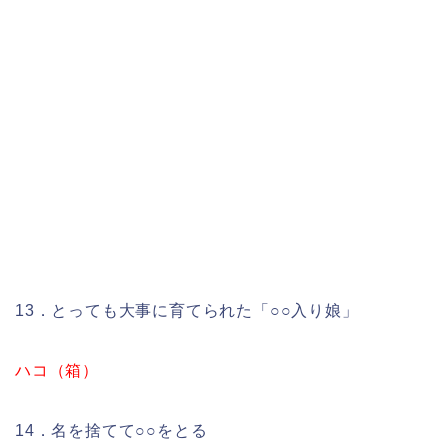
13．とっても大事に育てられた「○○入り娘」
ハコ（箱）
14．名を捨てて○○をとる