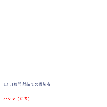
13．[難問]競技での優勝者
ハシヤ（覇者）