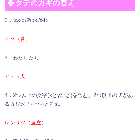
タテのカギの答え
2．体○○/教○○/飼○
イク（育）
3．わたしたち
ヒト（人）
4．2つ以上の文字(xとyなど)を含む、2つ以上の式があ
る方程式「○○○○方程式」
レンリツ（連立）