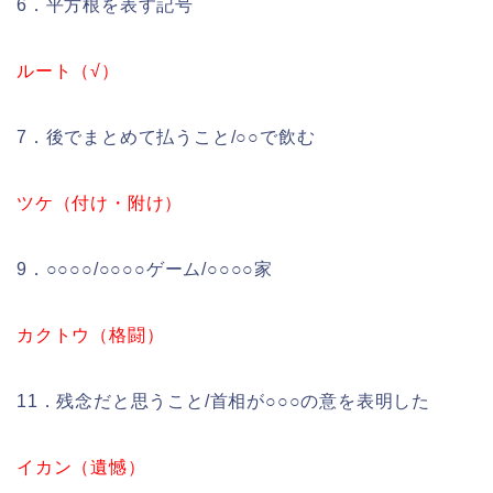
6．平方根を表す記号
ルート（√）
7．後でまとめて払うこと/○○で飲む
ツケ（付け・附け）
9．○○○○/○○○○ゲーム/○○○○家
カクトウ（格闘）
11．残念だと思うこと/首相が○○○の意を表明した
イカン（遺憾）