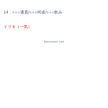
14．○○○通貫/○○○呵成/○○○飲み
イツキ（一気）
Sponsored Link