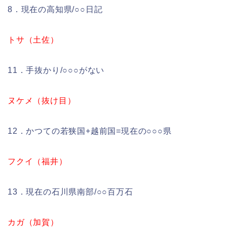
8．現在の高知県/○○日記
トサ（土佐）
11．手抜かり/○○○がない
ヌケメ（抜け目）
12．かつての若狭国+越前国=現在の○○○県
フクイ（福井）
13．現在の石川県南部/○○百万石
カガ（加賀）