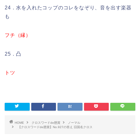
24．水を入れたコップのコレをなぞり、音を出す楽器
も
フチ（縁）
25．凸
トツ
HOME
クロスワードde懸賞
ノーマル
【クロスワードde懸賞】No.927の答え 旧国名クロス