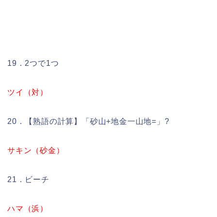
19．2つで1つ
ツイ（対）
20．【熟語の計算】「砂山+地金一山地=」?
サキン（砂金）
21．ビーチ
ハマ（浜）