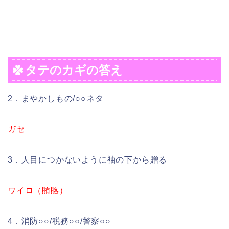
タテのカギの答え
2．まやかしもの/○○ネタ
ガセ
3．人目につかないように袖の下から贈る
ワイロ（賄賂）
4．消防○○/税務○○/警察○○