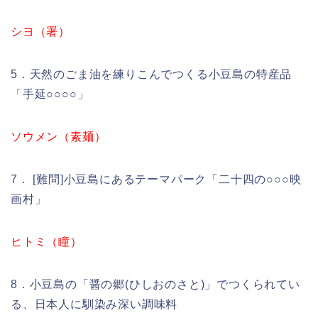
シヨ（署）
5．天然のごま油を練りこんでつくる小豆島の特産品
「手延○○○○」
ソウメン（素麺）
7． [難問]小豆島にあるテーマパーク「二十四の○○○映
画村」
ヒトミ（瞳）
8．小豆島の「醤の郷(ひしおのさと)」でつくられてい
る、日本人に馴染み深い調味料