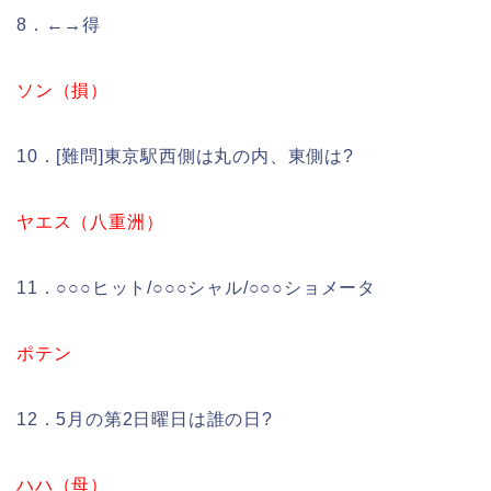
8．←→得
ソン（損）
10．[難問]東京駅西側は丸の内、東側は?
ヤエス（八重洲）
11．○○○ヒット/○○○シャル/○○○ショメータ
ポテン
12．5月の第2日曜日は誰の日?
ハハ（母）