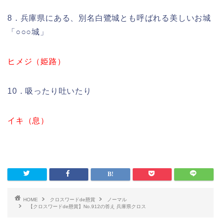
8．兵庫県にある、別名白鷺城とも呼ばれる美しいお城
「○○○城」
ヒメジ（姫路）
10．吸ったり吐いたり
イキ（息）
HOME
クロスワードde懸賞
ノーマル
【クロスワードde懸賞】No.912の答え 兵庫県クロス