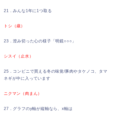
21．みんな1年に1つ取る
トシ（歳）
23．澄み切った心の様子「明鏡○○○」
シスイ（止水）
25．コンビニで買える冬の味覚/豚肉やタケノコ、タマ
ネギが中に入っています
ニクマン（肉まん）
27．グラフのy軸が縦軸なら、x軸は