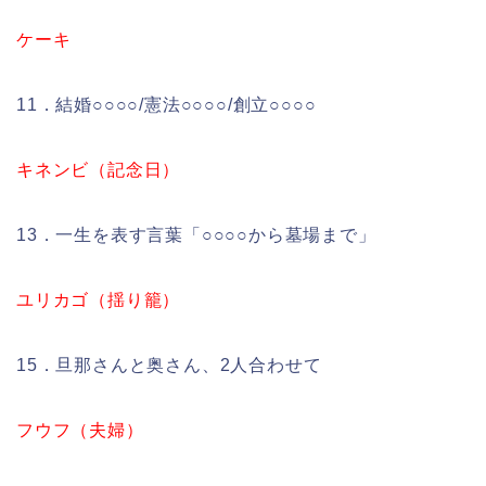
ケーキ
11．結婚○○○○/憲法○○○○/創立○○○○
キネンビ（記念日）
13．一生を表す言葉「○○○○から墓場まで」
ユリカゴ（揺り籠）
15．旦那さんと奥さん、2人合わせて
フウフ（夫婦）