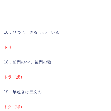
16．ひつじ→さる→○○→いぬ
トリ
18．前門の○○、後門の狼
トラ（虎）
19．早起きは三文の
トク（得）