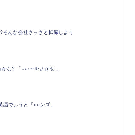
た?そんな会社さっさと転職しよう
な? 「○○○○をさがせ!」
英語でいうと「○○ンズ」