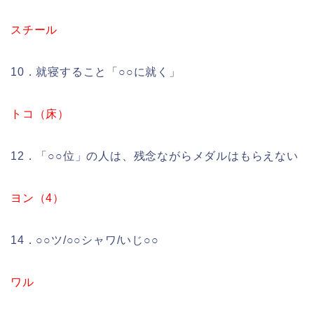
スチール
10．就寝すること「○○に就く」
トコ（床）
12．「○○位」の人は、残念ながらメダルはもらえない
ヨン（4）
14．○○ツ/○○シャワ/いじ○○
ワル