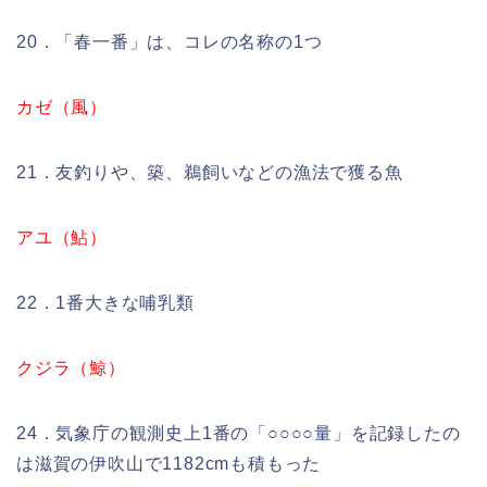
20．「春一番」は、コレの名称の1つ
カゼ（風）
21．友釣りや、築、鵜飼いなどの漁法で獲る魚
アユ（鮎）
22．1番大きな哺乳類
クジラ（鯨）
24．気象庁の観測史上1番の「○○○○量」を記録したの
は滋賀の伊吹山で1182cmも積もった