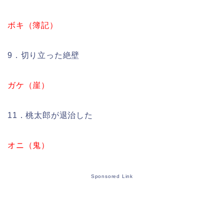
ボキ（簿記）
9．切り立った絶壁
ガケ（崖）
11．桃太郎が退治した
オニ（鬼）
Sponsored Link