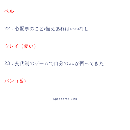
ベル
22．心配事のこと/備えあれば○○○なし
ウレイ（憂い）
23．交代制のゲームで自分の○○が回ってきた
バン（番）
Sponsored Link