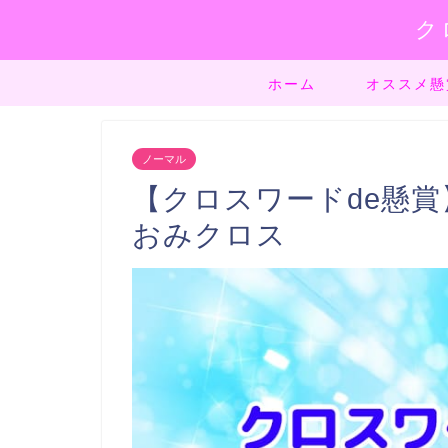
ク
ホーム
オススメ懸
ノーマル
【クロスワードde懸賞】
おみクロス