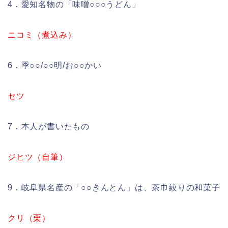
4．愛知名物の「味噌○○○うどん」
ニコミ（煮込み）
6．季○○/○○明/お○○かい
セツ
7．本人が書いたもの
ジヒツ（自筆）
9．岐阜県名産の「○○きんとん」は、茶巾絞りの和菓子
クリ（栗）