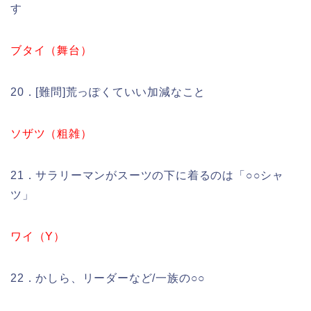
す
ブタイ（舞台）
20．[難問]荒っぽくていい加減なこと
ソザツ（粗雑）
21．サラリーマンがスーツの下に着るのは「○○シャ
ツ」
ワイ（Y）
22．かしら、リーダーなど/一族の○○