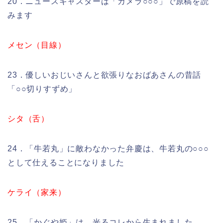
20．ニュースキャスターは「カメラ○○○」で原稿を読
みます
メセン（目線）
23．優しいおじいさんと欲張りなおばあさんの昔話
「○○切りすずめ」
シタ（舌）
24．「牛若丸」に敵わなかった弁慶は、牛若丸の○○○
として仕えることになりました
ケライ（家来）
25．「かぐや姫」は、光るコレから生まれました