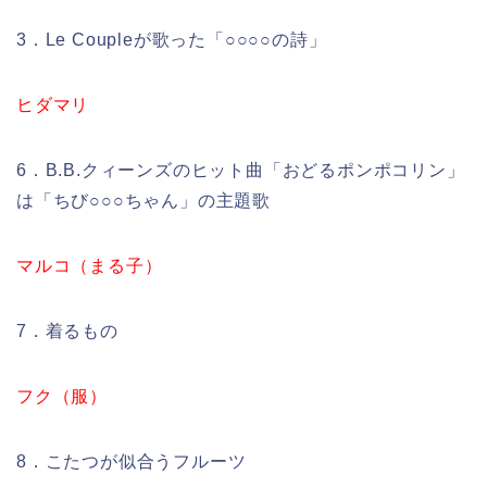
3．Le Coupleが歌った「○○○○の詩」
ヒダマリ
6．B.B.クィーンズのヒット曲「おどるポンポコリン」
は「ちび○○○ちゃん」の主題歌
マルコ（まる子）
7．着るもの
フク（服）
8．こたつが似合うフルーツ