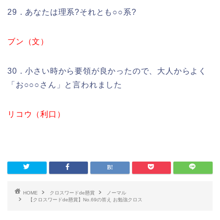
29．あなたは理系?それとも○○系?
ブン（文）
30．小さい時から要領が良かったので、大人からよく
「お○○○さん」と言われました
リコウ（利口）
HOME
クロスワードde懸賞
ノーマル
【クロスワードde懸賞】No.69の答え お勉強クロス