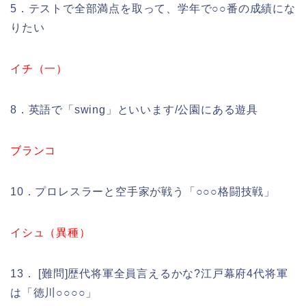
5．テストで全部満点を取って、学年で○○番の成績にな
りたい
イチ（一）
8．英語で「swing」といいます/公園にある遊具
ブランコ
10．プロレスラーと空手家が戦う「○○○格闘技戦」
イシュ（異種）
13． [難問]歴代将軍全員言えるかな?江戸幕府4代将軍
は「徳川○○○○」