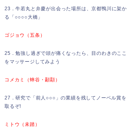
23．牛若丸と弁慶が出会った場所は、京都鴨川に架か
る「○○○○大橋」
ゴジョウ（五条）
25．勉強し過ぎで頭が痛くなったら、目のわきのここ
をマッサージしてみよう
コメカミ（蟀谷・顳顬）
27．研究で「前人○○○」の業績を残してノーベル賞を
取るぞ!
ミトウ（未踏）